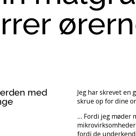
rer ører
 verden med
Jeg har skrevet en 
nge
skrue op for dine o
… Fordi jeg møder 
mikrovirksomheder,
fordi de underkend