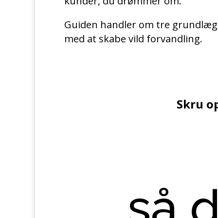
kunder, du drømmer om.
Guiden handler om tre grundlægg
med at skabe vild forvandling.
Skru o
så 