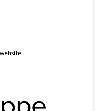
t website
uppe