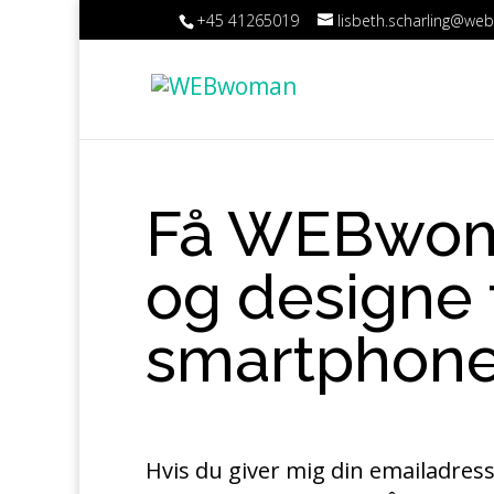
+45 41265019
lisbeth.scharling@w
Få WEBwoman
og designe 
smartphone
Hvis du giver mig din emailadresse, 