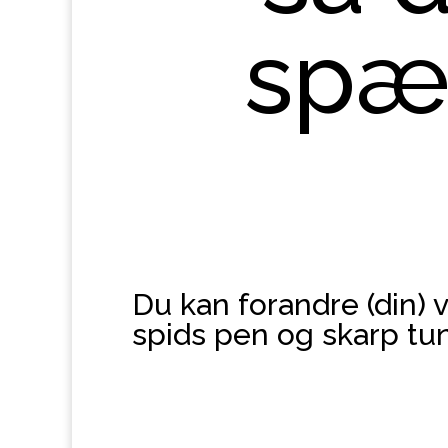
spær
Du kan forandre (din)
spids pen og skarp tu