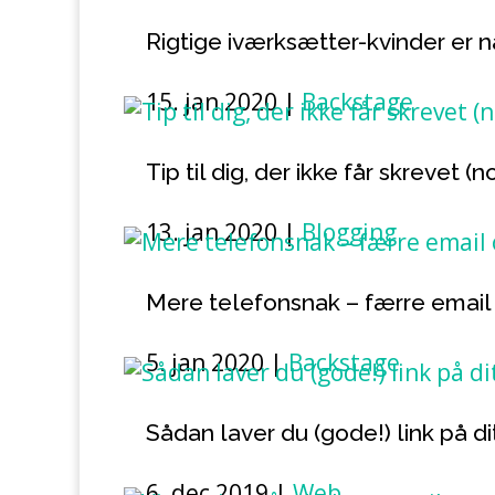
Rigtige iværksætter-kvinder er n
15. jan 2020
|
Backstage
Tip til dig, der ikke får skrevet 
13. jan 2020
|
Blogging
Mere telefonsnak – færre email
5. jan 2020
|
Backstage
Sådan laver du (gode!) link på d
6. dec 2019
|
Web