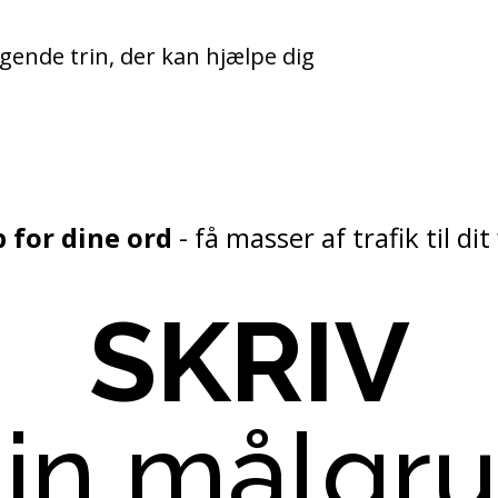
ende trin, der kan hjælpe dig
p for dine ord
- få masser af trafik til di
SKRIV
din målgr