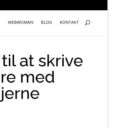
S
WEBWOMAN
BLOG
KONTAKT
il at skrive
gere med
jerne