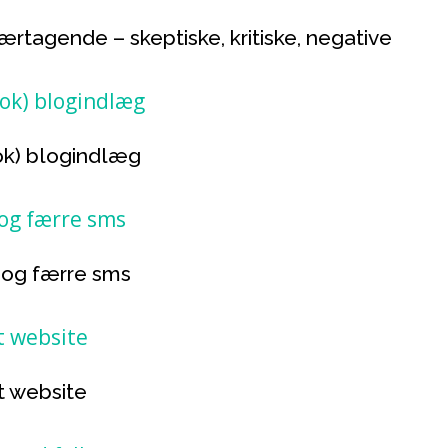
ærtagende – skeptiske, kritiske, negative
(nok) blogindlæg
 og færre sms
it website