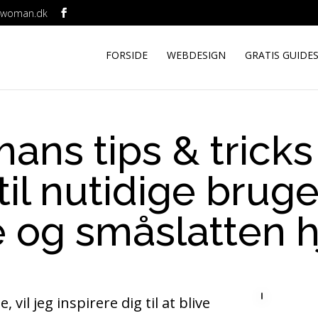
ebwoman.dk
FORSIDE
WEBDESIGN
GRATIS GUIDE
s tips & tricks t
til nutidige bru
 og småslatten h
vil jeg inspirere dig til at blive