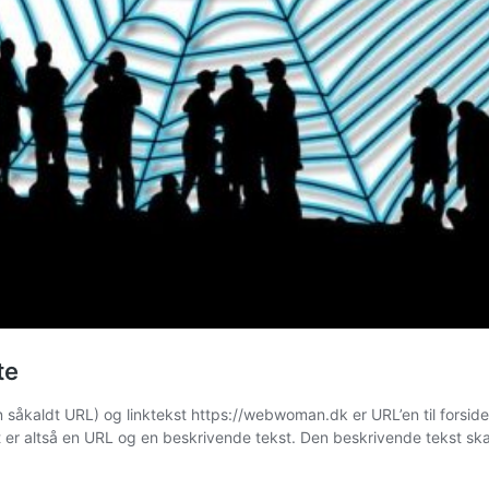
te
 (en såkaldt URL) og linktekst https://webwoman.dk er URL’en til for
et er altså en URL og en beskrivende tekst. Den beskrivende tekst s