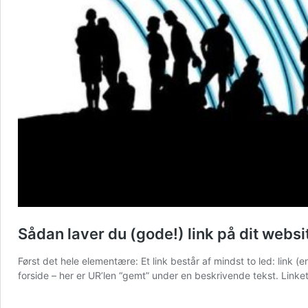
Sådan laver du (gode!) link på dit websi
Først det hele elementære: Et link består af mindst to led: link
forside – her er UR’len “gemt” under en beskrivende tekst. Link