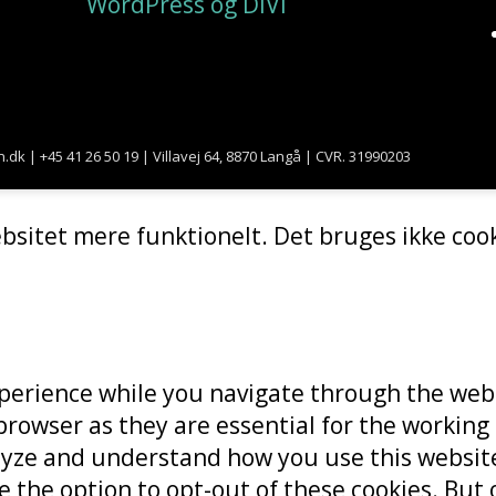
WordPress og DIVI
+45 41 26 50 19 | Villavej 64, 8870 Langå | CVR. 31990203
bsitet mere funktionelt. Det bruges ikke cook
perience while you navigate through the websi
rowser as they are essential for the working 
alyze and understand how you use this website
e the option to opt-out of these cookies. But