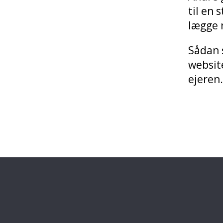
til en 
lægge n
Sådan 
website
ejeren.