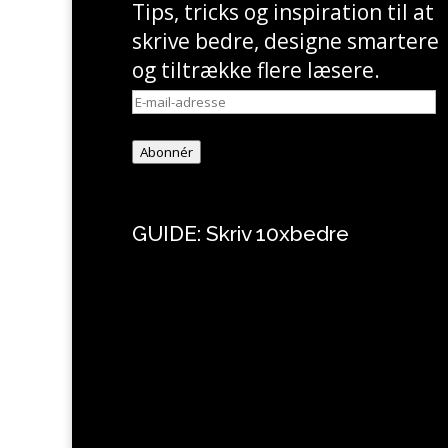
Tips, tricks og inspiration til at
skrive bedre, designe smartere
og tiltrække flere læsere.
E-
mail-
adresse
Abonnér
GUIDE: Skriv 10xbedre