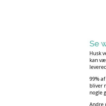
Se w
Husk ve
kan væ
levered
99% af
bliver
nogle g
Andre 