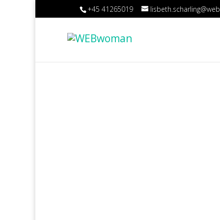
+45 41265019
lisbeth.scharling@w