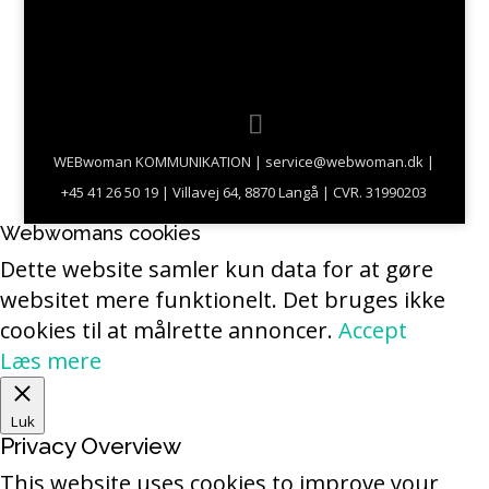
WEBwoman KOMMUNIKATION | service@webwoman.dk |
+45 41 26 50 19 | Villavej 64, 8870 Langå | CVR. 31990203
Webwomans cookies
Dette website samler kun data for at gøre
websitet mere funktionelt. Det bruges ikke
cookies til at målrette annoncer.
Accept
Læs mere
Luk
Privacy Overview
This website uses cookies to improve your