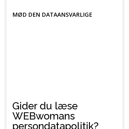
MØD DEN DATAANSVARLIGE
lisbeth.scharling@webwoman.dk
Gider du læse
WEBwomans
persondatapolitik?