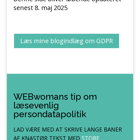
senest 8. maj 2025
Læs mine blogindlæg om GDPR
WEBwomans tip om
læsevenlig
persondatapolitik
LAD VÆRE MED AT SKRIVE LANGE BANER
AF KNASTØR TEKST MED
STORE