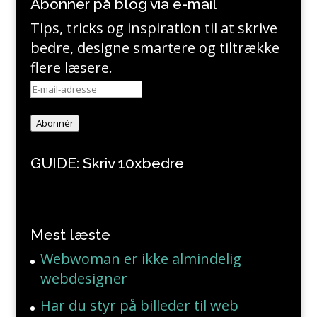
Abonner på blog via e-mail
Tips, tricks og inspiration til at skrive
bedre, designe smartere og tiltrække
flere læsere.
E-
mail-
adresse
Abonnér
GUIDE: Skriv 10xbedre
Mest læste
Webwoman er ikke almindelig
webdesigner
Har du styr på billeder til web