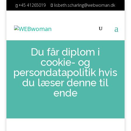
+45 41265019
lisbeth.scharling@webwoman.dk
Du får diplom i
cookie- og
persondatapolitik hvis
du læser denne til
ende