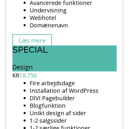
Avancerede funktioner
Undervisning
Webhotel
Domænenavn
Læs mere
SPECIAL
Design
KR
18.750
Fire arbejdsdage
Installation af WordPress
DIVI Pagebuilder
Blogfunktion
Unikt design af sider
1-2 salgssider
1-2 særlige funktioner