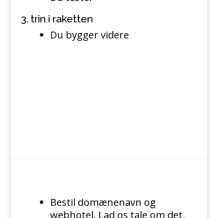
3. trin i raketten
Du bygger videre
Sådan kommer vi i gang
med det praktiske
Bestil domænenavn og
webhotel. Lad os tale om det,