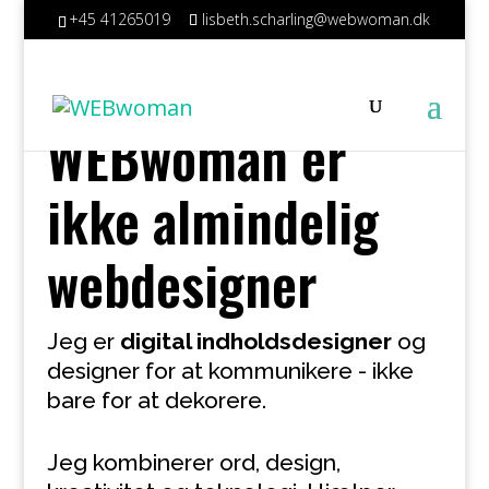
+45 41265019
lisbeth.scharling@webwoman.dk
WEBwoman er
ikke almindelig
webdesigner
Jeg er
digital indholdsdesigner
og
designer for at kommunikere - ikke
bare for at dekorere.
Jeg kombinerer ord, design,