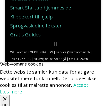
Smart Startup hjemmeside
Klippekort til hjælp
Sprogvask dine tekster
Gratis Guides
WEBwoman KOMMUNIKATION | service@webwoman.dk |
+45 41 26 50 19 | Villavej 64, 8870 Langå | CVR. 31990203
Webwomans cookies
Dette website samler kun data for at gøre
websitet mere funktionelt. Det bruges ikke
cookies til at målrette annoncer.
Accept
Læs mere
Luk