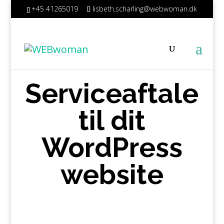
+45 41265019
lisbeth.scharling@webwoman.dk
Serviceaftale
til dit
WordPress
website