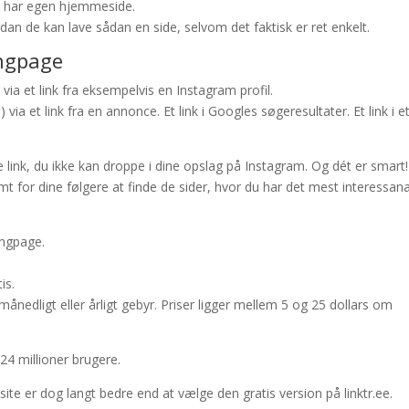
ke har egen hjemmeside.
an de kan lave sådan en side, selvom det faktisk er ret enkelt.
ingpage
via et link fra eksempelvis en Instagram profil.
ia et link fra en annonce. Et link i Googles søgeresultater. Et link i e
de link, du ikke kan droppe i dine opslag på Instagram. Og dét er smart!
t for dine følgere at finde de sider, hvor du har det mest interessan
ingpage.
is.
ånedligt eller årligt gebyr. Priser ligger mellem 5 og 25 dollars om
24 millioner brugere.
site er dog langt bedre end at vælge den gratis version på linktr.ee.