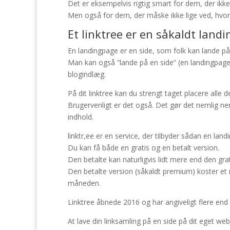
Det er eksempelvis rigtig smart for dem, der ik
Men også for dem, der måske ikke lige ved, hvord
Et linktree er en såkaldt land
En landingpage er en side, som folk kan lande på 
Man kan også “lande på en side” (en landingpage) v
blogindlæg.
På dit linktree kan du strengt taget placere alle 
Brugervenligt er det også. Det gør det nemlig nem
indhold.
linktr,ee er en service, der tilbyder sådan en land
Du kan få både en gratis og en betalt version.
Den betalte kan naturligvis lidt mere end den grat
Den betalte version (såkaldt premium) koster et m
måneden.
Linktree åbnede 2016 og har angiveligt flere end 
At lave din linksamling på en side på dit eget web