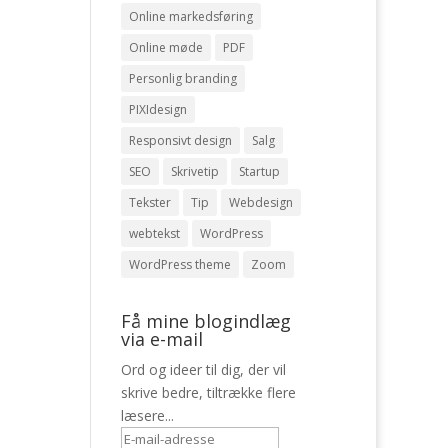
Online markedsføring
Online møde
PDF
Personlig branding
PIXIdesign
Responsivt design
Salg
SEO
Skrivetip
Startup
Tekster
Tip
Webdesign
webtekst
WordPress
WordPress theme
Zoom
Få mine blogindlæg
via e-mail
Ord og ideer til dig, der vil
skrive bedre, tiltrække flere
læsere...
E-