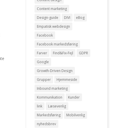
Content marketing
Design-guide
DIVI
eBog
Empatisk webdesign
t
Facebook
Facebook markedsføring
Farver
Find&Fix-Fejl
GDPR
ate
Google
Growth-Driven Design
Grupper
Hjemmeside
Inbound marketing
Kommunikation
Kunder
link
Læsevenlig
Markedsføring
Mobilvenlig
nyhedsbrev