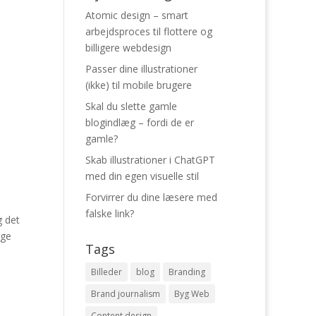
Atomic design – smart
arbejdsproces til flottere og
billigere webdesign
Passer dine illustrationer
(ikke) til mobile brugere
Skal du slette gamle
blogindlæg – fordi de er
gamle?
Skab illustrationer i ChatGPT
med din egen visuelle stil
Forvirrer du dine læsere med
falske link?
g det
age
Tags
Billeder
blog
Branding
Brand journalism
Byg Web
Content design