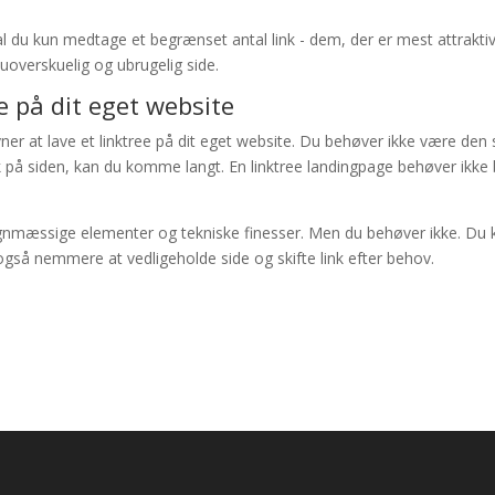
kal du kun medtage et begrænset antal link - dem, der er mest attrakti
 uoverskuelig og ubrugelig side.
ee på dit eget website
ner at lave et linktree på dit eget website. Du behøver ikke være den 
k på siden, kan du komme langt. En linktree landingpage behøver ikke 
signmæssige elementer og tekniske finesser. Men du behøver ikke. Du 
også nemmere at vedligeholde side og skifte link efter behov.