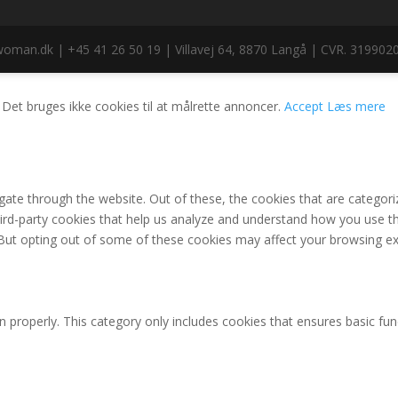
dk | +45 41 26 50 19 | Villavej 64, 8870 Langå | CVR. 319902
 Det bruges ikke cookies til at målrette annoncer.
Accept
Læs mere
ate through the website. Out of these, the cookies that are categori
third-party cookies that help us analyze and understand how you use th
 But opting out of some of these cookies may affect your browsing ex
n properly. This category only includes cookies that ensures basic fun