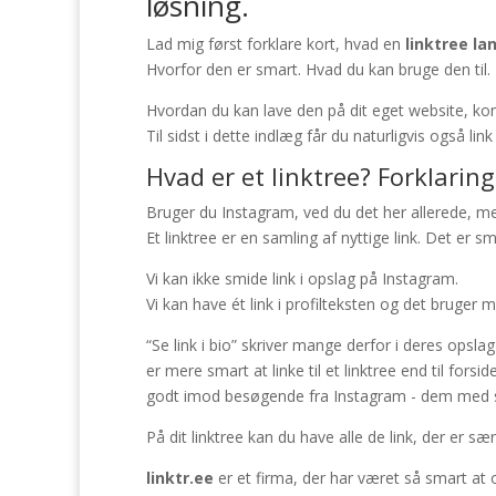
løsning.
Lad mig først forklare kort, hvad en
linktree l
Hvorfor den er smart. Hvad du kan bruge den til.
Hvordan du kan lave den på dit eget website, kom
Til sidst i dette indlæg får du naturligvis også link t
Hvad er et linktree? Forklaring
Bruger du Instagram, ved du det her allerede, m
Et linktree er en samling af nyttige link. Det er sm
Vi kan ikke smide link i opslag på Instagram.
Vi kan have ét link i profilteksten og det bruger ma
“Se link i bio” skriver mange derfor i deres opslag 
er mere smart at linke til et linktree end til fors
godt imod besøgende fra Instagram - dem med sma
På dit linktree kan du have alle de link, der er s
linktr.ee
er et firma, der har været så smart at 