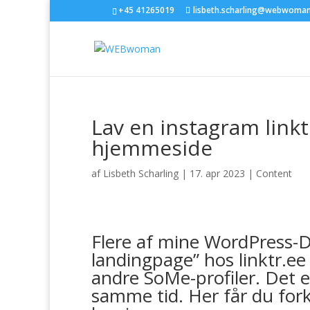
+45 41265019
lisbeth.scharling@webwoman
Lav en instagram link
hjemmeside
af
Lisbeth Scharling
|
17. apr 2023
|
Content
Flere af mine WordPress-DI
landingpage” hos linktr.ee 
andre SoMe-profiler. Det er
samme tid. Her får du forkl