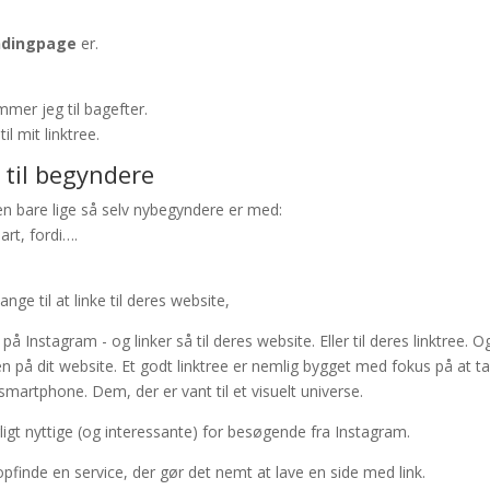
andingpage
er.
mer jeg til bagefter.
il mit linktree.
 til begyndere
en bare lige så selv nybegyndere er med:
art, fordi….
nge til at linke til deres website,
på Instagram - og linker så til deres website. Eller til deres linktree. O
iden på dit website. Et godt linktree er nemlig bygget med fokus på at t
rtphone. Dem, der er vant til et visuelt universe.
ærligt nyttige (og interessante) for besøgende fra Instagram.
opfinde en service, der gør det nemt at lave en side med link.