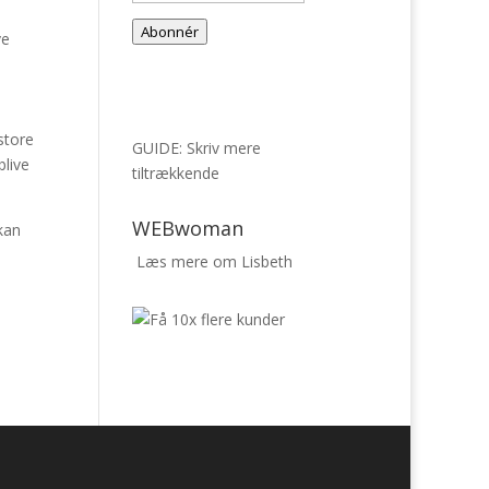
mail-
Abonnér
ve
adresse
store
GUIDE: Skriv mere
blive
tiltrækkende
WEBwoman
kan
Læs mere om Lisbeth