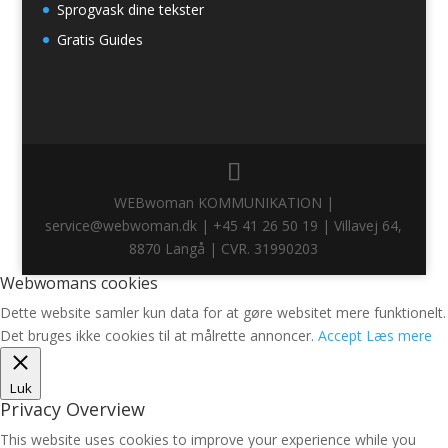
Sprogvask dine tekster
Gratis Guides
WEBwoman KOMMUNIKATION |
service@webwoman.dk | +45 41 26 50 19 | Villavej 64,
8870 Langå | CVR. 31990203
Webwomans cookies
Dette website samler kun data for at gøre websitet mere funktionelt.
Det bruges ikke cookies til at målrette annoncer.
Accept
Læs mere
Luk
Privacy Overview
This website uses cookies to improve your experience while you