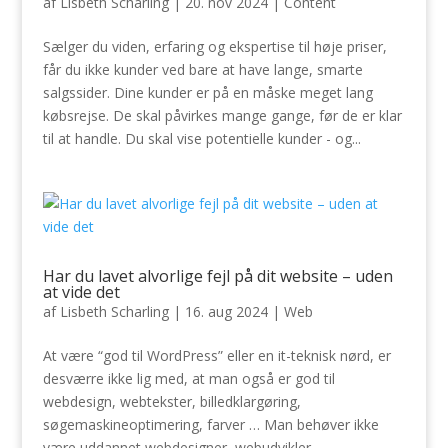
af
Lisbeth Scharling
|
20. nov 2024
|
Content
Sælger du viden, erfaring og ekspertise til høje priser,
får du ikke kunder ved bare at have lange, smarte
salgssider. Dine kunder er på en måske meget lang
købsrejse. De skal påvirkes mange gange, før de er klar
til at handle. Du skal vise potentielle kunder - og...
Har du lavet alvorlige fejl på dit website – uden
at vide det
af
Lisbeth Scharling
|
16. aug 2024
|
Web
At være “god til WordPress” eller en it-teknisk nørd, er
desværre ikke lig med, at man også er god til
webdesign, webtekster, billedklargøring,
søgemaskineoptimering, farver … Man behøver ikke
være uddannet webdesigner, webudvikler,