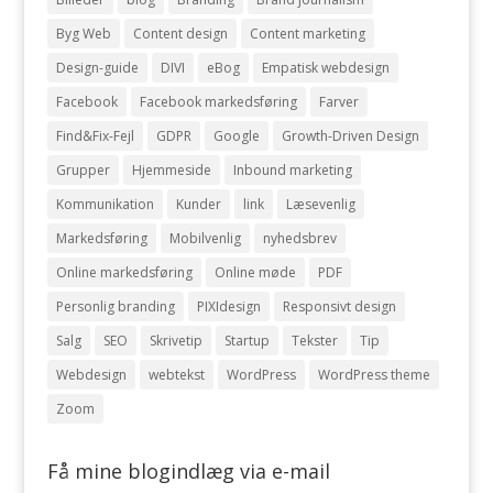
Byg Web
Content design
Content marketing
Design-guide
DIVI
eBog
Empatisk webdesign
Facebook
Facebook markedsføring
Farver
Find&Fix-Fejl
GDPR
Google
Growth-Driven Design
Grupper
Hjemmeside
Inbound marketing
Kommunikation
Kunder
link
Læsevenlig
Markedsføring
Mobilvenlig
nyhedsbrev
Online markedsføring
Online møde
PDF
Personlig branding
PIXIdesign
Responsivt design
Salg
SEO
Skrivetip
Startup
Tekster
Tip
Webdesign
webtekst
WordPress
WordPress theme
Zoom
Få mine blogindlæg via e-mail