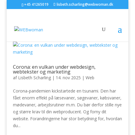
+45 41265019
lisbeth.scharling@webwoman.dk
Corona: en vulkan under webdesign,
webtekster og marketing
af
Lisbeth Scharling
|
14. nov 2025
|
Web
Corona-pandemien kickstartede en tsunami. Den har
fået enorm effekt på læsevaner, søgevaner, købsvaner,
mødevaner, arbejdsrutiner m.m. Du bør derfor stille nye
og større krav til din webproducent. Og forny dit
website. Forandringerne har stor betydning for, hvordan
du...