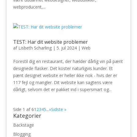
webproducent,...
TEST: Har dit website problemer
af
Lisbeth Scharling
|
5. jul 2024
|
Web
Forestil dig en restaurant, der hælder dårlig vin på pænt
designede flasker. Det koster naturligvis kunder. Et
pænt designet website er heller ikke nok - hvis der er
117 fejl og mangler. Dit website kan sagtens være
dårligt, selvom det er pakket ind i supersmart og...
Side 1 af 6
1
2
3
4
5
...
»
Sidste »
Kategorier
Backstage
Blogging