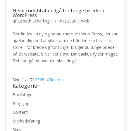
Nemt trick til at undgå for tunge billeder i
WordPress
af
Lisbeth Scharling
|
7. maj 2020
|
Web
Der findes en ny og smart metode i WordPress, der kan
hjælpe dig med at sikre, at dine billeder ikke bliver for
store - for brede og for tunge. Bruger du tunge billeder
på dit website, bliver det sløvt. Din backup fylder meget.
Det kan gå ud over din placering i...
Side 1 af 7
1
2
3
4
5
...
»
Sidste »
Kategorier
Backstage
Blogging
Content
Markedsføring
Skriv