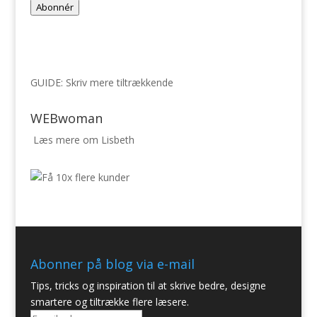
Abonnér
adresse
GUIDE: Skriv mere tiltrækkende
WEBwoman
Læs mere om Lisbeth
Abonner på blog via e-mail
Tips, tricks og inspiration til at skrive bedre, designe
smartere og tiltrække flere læsere.