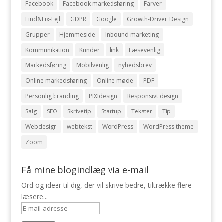
Facebook
Facebook markedsføring
Farver
Find&Fix-Fejl
GDPR
Google
Growth-Driven Design
Grupper
Hjemmeside
Inbound marketing
Kommunikation
Kunder
link
Læsevenlig
Markedsføring
Mobilvenlig
nyhedsbrev
Online markedsføring
Online møde
PDF
Personlig branding
PIXIdesign
Responsivt design
Salg
SEO
Skrivetip
Startup
Tekster
Tip
Webdesign
webtekst
WordPress
WordPress theme
Zoom
Få mine blogindlæg via e-mail
Ord og ideer til dig, der vil skrive bedre, tiltrække flere
læsere...
E-
mail-