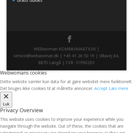
Gratis Guides
WEBwoman KOMMUNIKATION |
service@webwoman.dk | +45 41 26 50 19 | Villavej 64,
8870 Langå | CVR. 31990203
Webwomans cookies
Dette website samler kun data for at gøre websitet mere funktionelt.
Det bruges ikke cookies til at målrette annoncer.
Accept
Læs mere
Luk
Privacy Overview
This website uses cookies to improve your experience while you
navigate through the website. Out of these, the cookies that are
categorized as necessary are stored on your browser as they are