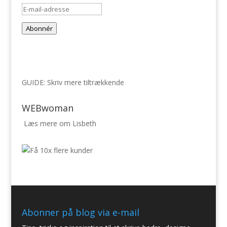
E-
mail-
Abonnér
adresse
GUIDE: Skriv mere tiltrækkende
WEBwoman
Læs mere om Lisbeth
Abonner på blog via e-mail