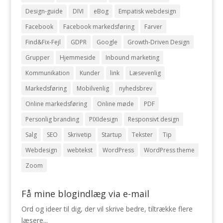
Design-guide
DIVI
eBog
Empatisk webdesign
Facebook
Facebook markedsføring
Farver
Find&Fix-Fejl
GDPR
Google
Growth-Driven Design
Grupper
Hjemmeside
Inbound marketing
Kommunikation
Kunder
link
Læsevenlig
Markedsføring
Mobilvenlig
nyhedsbrev
Online markedsføring
Online møde
PDF
Personlig branding
PIXIdesign
Responsivt design
Salg
SEO
Skrivetip
Startup
Tekster
Tip
Webdesign
webtekst
WordPress
WordPress theme
Zoom
Få mine blogindlæg via e-mail
Ord og ideer til dig, der vil skrive bedre, tiltrække flere
læsere...