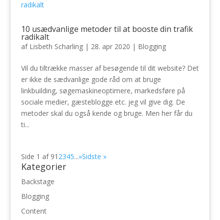
10 usædvanlige metoder til at booste din trafik
radikalt
af
Lisbeth Scharling
|
28. apr 2020
|
Blogging
Vil du tiltrække masser af besøgende til dit website? Det
er ikke de sædvanlige gode råd om at bruge
linkbuilding, søgemaskineoptimere, markedsføre på
sociale medier, gæsteblogge etc. jeg vil give dig. De
metoder skal du også kende og bruge. Men her får du
ti...
Side 1 af 9
1
2
3
4
5
...
»
Sidste »
Kategorier
Backstage
Blogging
Content