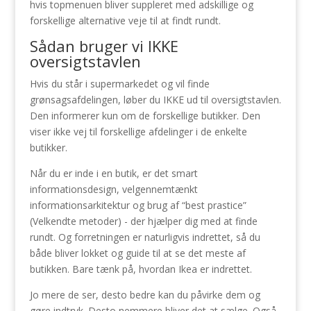
hvis topmenuen bliver suppleret med adskillige og
forskellige alternative veje til at findt rundt.
Sådan bruger vi IKKE
oversigtstavlen
Hvis du står i supermarkedet og vil finde
grønsagsafdelingen, løber du IKKE ud til oversigtstavlen.
Den informerer kun om de forskellige butikker. Den
viser ikke vej til forskellige afdelinger i de enkelte
butikker.
Når du er inde i en butik, er det smart
informationsdesign, velgennemtænkt
informationsarkitektur og brug af “best prastice”
(Velkendte metoder) - der hjælper dig med at finde
rundt. Og forretningen er naturligvis indrettet, så du
både bliver lokket og guide til at se det meste af
butikken. Bare tænk på, hvordan Ikea er indrettet.
Jo mere de ser, desto bedre kan du påvirke dem og
gøre indtryk. Desto nemmere bliver det at sælge. Også