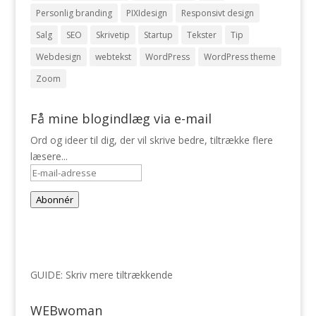
Personlig branding
PIXIdesign
Responsivt design
Salg
SEO
Skrivetip
Startup
Tekster
Tip
Webdesign
webtekst
WordPress
WordPress theme
Zoom
Få mine blogindlæg via e-mail
Ord og ideer til dig, der vil skrive bedre, tiltrække flere
læsere...
E-
mail-
Abonnér
adresse
GUIDE: Skriv mere tiltrækkende
WEBwoman