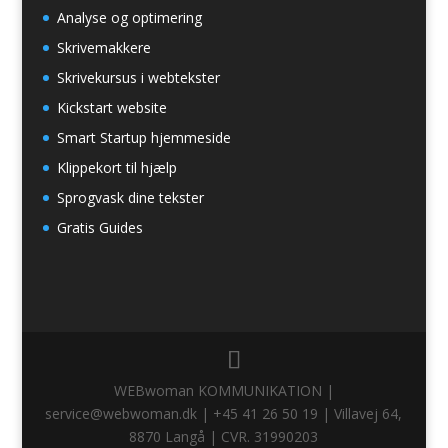
Analyse og optimering
Skrivemakkere
Skrivekursus i webtekster
Kickstart website
Smart Startup hjemmeside
Klippekort til hjælp
Sprogvask dine tekster
Gratis Guides
WEBwoman KOMMUNIKATION |
service@webwoman.dk | +45 41 26 50 19 | Villavej 64,
8870 Langå | CVR. 31990203