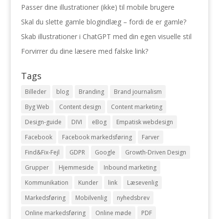
Passer dine illustrationer (ikke) til mobile brugere
Skal du slette gamle blogindlæg – fordi de er gamle?
Skab illustrationer i ChatGPT med din egen visuelle stil
Forvirrer du dine læsere med falske link?
Tags
Billeder
blog
Branding
Brand journalism
Byg Web
Content design
Content marketing
Design-guide
DIVI
eBog
Empatisk webdesign
Facebook
Facebook markedsføring
Farver
Find&Fix-Fejl
GDPR
Google
Growth-Driven Design
Grupper
Hjemmeside
Inbound marketing
Kommunikation
Kunder
link
Læsevenlig
Markedsføring
Mobilvenlig
nyhedsbrev
Online markedsføring
Online møde
PDF