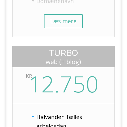
Domænenavn
Læs mere
TURBO
web (+ blog)
12.750
KR
Halvanden fælles
arbejdsdag