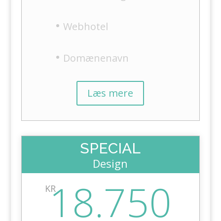
Webhotel
Domænenavn
Læs mere
SPECIAL
Design
18.750
KR