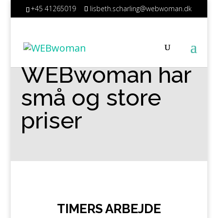
+45 41265019
lisbeth.scharling@webwoman.dk
WEBwoman har
små og store
priser
TIMERS ARBEJDE