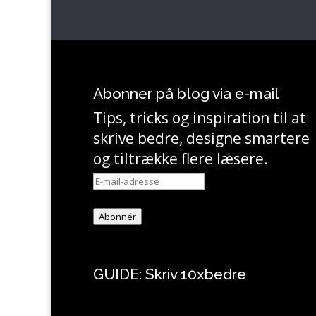
Abonner på blog via e-mail
Tips, tricks og inspiration til at
skrive bedre, designe smartere
og tiltrække flere læsere.
E-
mail-
adresse
Abonnér
GUIDE: Skriv 10xbedre