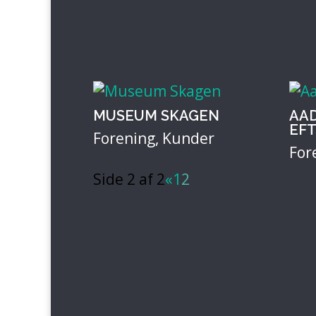
MUSEUM SKAGEN
AA
EF
Forening
,
Kunder
For
Side 2 af 2
«
1
2