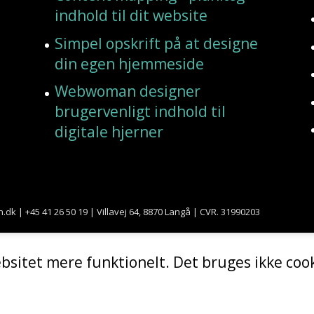
indhold til dit website
Simpel opskrift på at designe
din egen hjemmeside
Webwoman designer
brugervenligt indhold til
digitale hjerner
+45 41 26 50 19 | Villavej 64, 8870 Langå | CVR. 31990203
bsitet mere funktionelt. Det bruges ikke cook