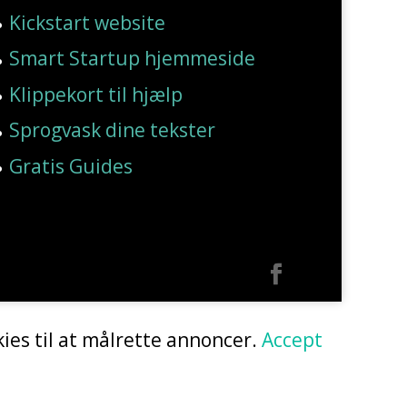
Kickstart website
Smart Startup hjemmeside
Klippekort til hjælp
Sprogvask dine tekster
Gratis Guides
ies til at målrette annoncer.
Accept