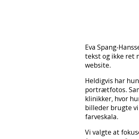
Eva Spang-Hansse
tekst og ikke ret 
website.
Heldigvis har hun
portrætfotos. Sam
klinikker, hvor hu
billeder brugte vi
farveskala.
Vi valgte at fokus