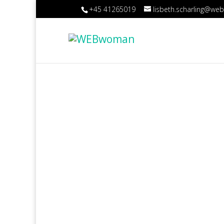
+45 41265019
lisbeth.scharling@w