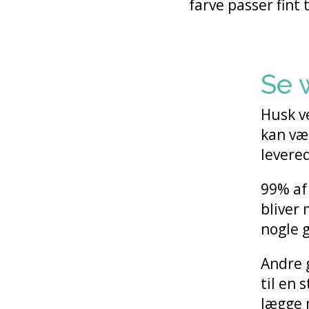
farve passer fint t
Se 
Husk ve
kan væ
levered
99% af
bliver
nogle g
Andre 
til en 
lægge n