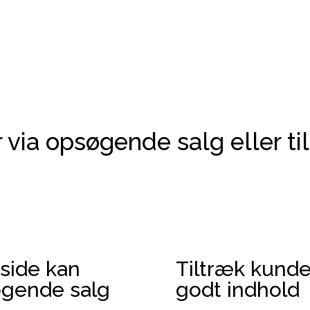
r via opsøgende salg eller t
side kan
Tiltræk kund
øgende salg
godt indhold