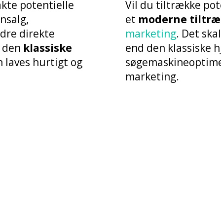
kte potentielle
Vil du tiltrække po
nsalg,
et
moderne tiltr
dre direkte
marketing
. Det ska
n den
klassiske
end den klassiske 
 laves hurtigt og
søgemaskineoptime
marketing.
ad koster et moderne websi