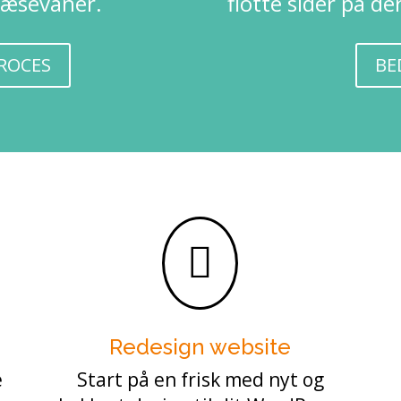
læsevaner.
flotte sider på de
PROCES
BE

Redesign website
e
Start på en frisk med nyt og