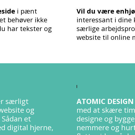
eside
i pænt
Vil du være enhjø
Det behøver ikke
interessant i dine
du har tekster og
særlige arbejdspro
website til online
r særligt
ATOMIC DESIG
 website og
med at skære tim
. Sådan et
designe og bygge
d digital hjerne,
nemmere og hurti