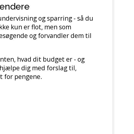
pendere
undervisning og sparring - så du
ikke kun er flot, men som
esøgende og forvandler dem til
ten, hvad dit budget er - og
ælpe dig med forslag til,
t for pengene.
u købe