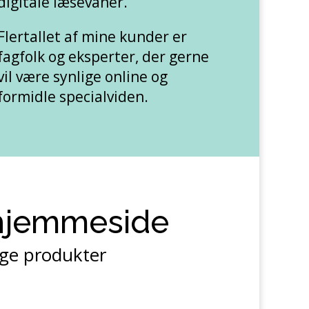
digitale læsevaner.
Flertallet af mine kunder er
fagfolk og eksperter, der gerne
vil være synlige online og
formidle specialviden.
 hjemmeside
lige produkter