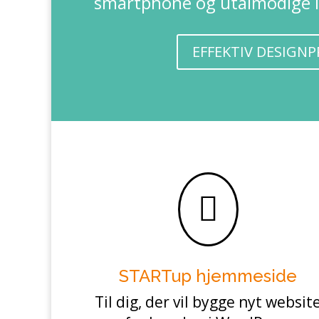
smartphone og utålmodige 
EFFEKTIV DESIGN

STARTup hjemmeside
Til dig, der vil bygge nyt websit