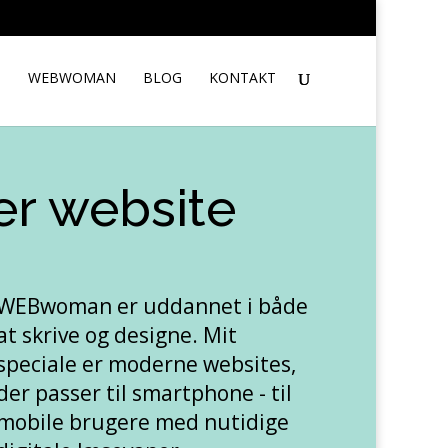
S
WEBWOMAN
BLOG
KONTAKT
er website
WEBwoman er uddannet i både
at skrive og designe. Mit
speciale er moderne websites,
der passer til smartphone - til
mobile brugere med nutidige