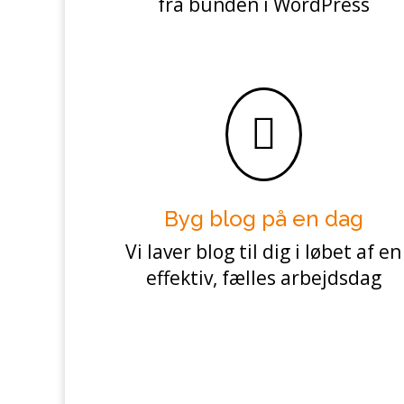
fra bunden i WordPress

Byg blog på en dag
Vi laver blog til dig i løbet af en
effektiv, fælles arbejdsdag
Skal du have hjemmesid