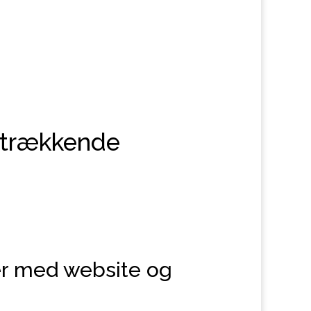
iltrækkende
er med website og