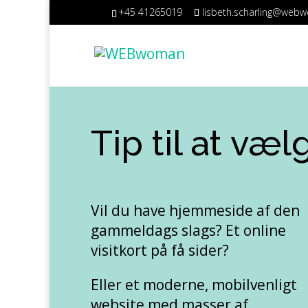
+45 41265019
lisbeth.scharling@web
Tip til at væ
Vil du have hjemmeside af den
gammeldags slags? Et online
visitkort på få sider?
Eller et moderne, mobilvenligt
website med masser af