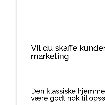
Svaret afhænger af, hvad du vil opnå.
Vil du skaffe kunde
marketing
Den klassiske hjemme
være godt nok til ops