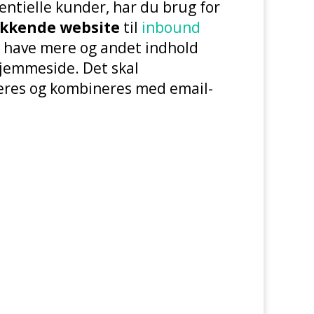
tentielle kunder, har du brug for
ækkende website
til
inbound
l have mere og andet indhold
hjemmeside. Det skal
res og kombineres med email-
te?