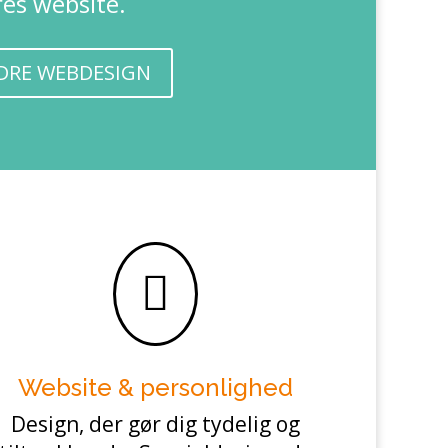
res website.
DRE WEBDESIGN

Website & personlighed
Design, der gør dig tydelig og