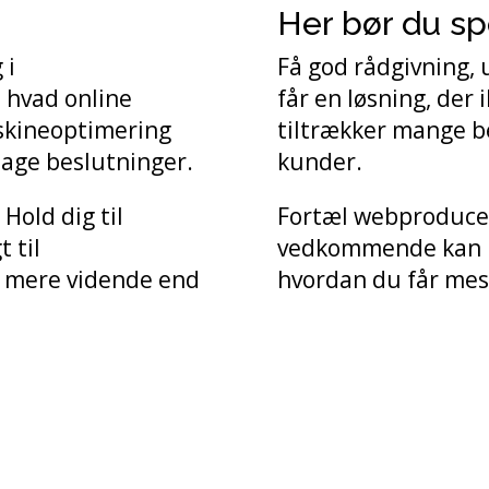
Her bør du s
 i
Få god rådgivning, 
 hvad online
får en løsning, der 
skineoptimering
tiltrækker mange b
 tage beslutninger.
kunder.
Hold dig til
Fortæl webproducen
 til
vedkommende kan hj
 mere vidende end
hvordan du får mes
mange timers hjælp skal d