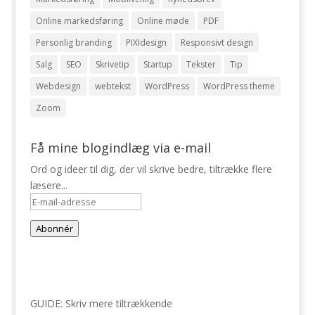
Online markedsføring
Online møde
PDF
Personlig branding
PIXIdesign
Responsivt design
Salg
SEO
Skrivetip
Startup
Tekster
Tip
Webdesign
webtekst
WordPress
WordPress theme
Zoom
Få mine blogindlæg via e-mail
Ord og ideer til dig, der vil skrive bedre, tiltrække flere
læsere...
E-
mail-
Abonnér
adresse
GUIDE: Skriv mere tiltrækkende