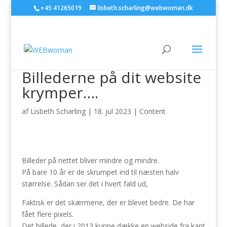
+45 41265019
lisbeth.scharling@webwoman.dk
Billederne på dit website
krymper….
af
Lisbeth Scharling
|
18. jul 2023
|
Content
Billeder på nettet bliver mindre og mindre.
På bare 10 år er de skrumpet ind til næsten halv
størrelse. Sådan ser det i hvert fald ud,
Faktisk er det skærmene, der er blevet bedre. De har
fået flere pixels.
Det billede, der i 2013 kunne dække en webside fra kant