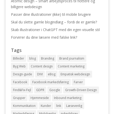
Atomic design – smart arbejdsproces til flottere og
billigere webdesign
Passer dine illustrationer (ikke) til mobile brugere
Skal du slette gamle blogindlæg – fordi de er gamle?
Skab illustrationer i ChatGPT med din egen visuelle stil
Forvirrer du dine læsere med falske link?
Tags
Billeder
blog
Branding
Brand journalism
Byg Web
Content design
Content marketing
Design-guide
DIVI
eBog
Empatisk webdesign
Facebook
Facebook markedsføring
Farver
Find&Fix-Fejl
GDPR
Google
Growth-Driven Design
Grupper
Hjemmeside
Inbound marketing
Kommunikation
Kunder
link
Læsevenlig
Markedsføring
Mobilvenlig
nyhedsbrev