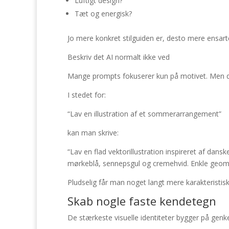
Luftigt design?
Tæt og energisk?
Jo mere konkret stilguiden er, desto mere ensarte
Beskriv det AI normalt ikke ved
Mange prompts fokuserer kun på motivet. Men det 
I stedet for:
“Lav en illustration af et sommerarrangement”
kan man skrive:
“Lav en flad vektorillustration inspireret af dan
mørkeblå, sennepsgul og cremehvid. Enkle geometr
Pludselig får man noget langt mere karakteristisk
Skab nogle faste kendetegn
De stærkeste visuelle identiteter bygger på genk