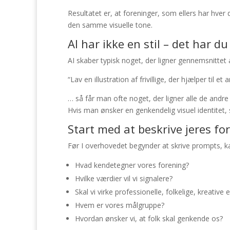
Resultatet er, at foreninger, som ellers har hve
den samme visuelle tone.
AI har ikke en stil – det har du
AI skaber typisk noget, der ligner gennemsnittet af
“Lav en illustration af frivillige, der hjælper til e
… så får man ofte noget, der ligner alle de andre b
Hvis man ønsker en genkendelig visuel identitet, s
Start med at beskrive jeres fo
Før I overhovedet begynder at skrive prompts, k
Hvad kendetegner vores forening?
Hvilke værdier vil vi signalere?
Skal vi virke professionelle, folkelige, kreative e
Hvem er vores målgruppe?
Hvordan ønsker vi, at folk skal genkende os?