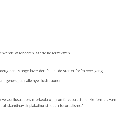
nkende afsenderen, før de læser teksten.
enbrug den! Mange laver den fejl, at de starter forfra hver gang.
genbruges i alle nye illustrationer.
isk vektorillustration, mørkeblå og grøn farvepalette, enkle former, va
t af skandinavisk plakatkunst, uden fotorealisme.”