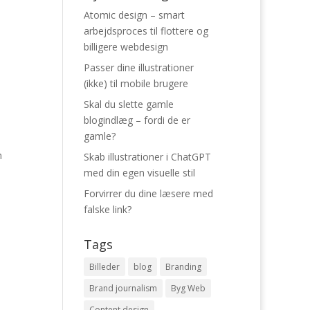
Atomic design – smart
arbejdsproces til flottere og
billigere webdesign
Passer dine illustrationer
(ikke) til mobile brugere
Skal du slette gamle
blogindlæg – fordi de er
gamle?
m
Skab illustrationer i ChatGPT
med din egen visuelle stil
Forvirrer du dine læsere med
falske link?
Tags
Billeder
blog
Branding
Brand journalism
Byg Web
Content design