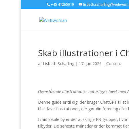
+45 41265019
lisbeth.scharling@webwom
Skab illustrationer i 
af
Lisbeth Scharling
|
17. jun 2026
|
Content
Ovenstående illustration er naturligvis lavet med A
Denne guide er til dig, der bruger ChatGPT til at l
til at lave illustrationer, der gør din forening el
I min lokale by er der adskillige FB-grupper, hv
tilbyder. De seneste måneder er der kommet flere