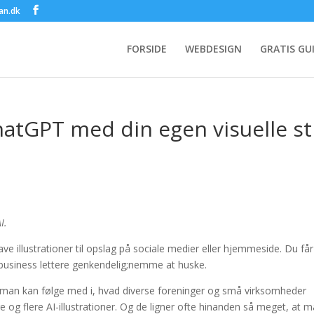
an.dk
FORSIDE
WEBDESIGN
GRATIS GU
ChatGPT med din egen visuelle sti
I.
ave illustrationer til opslag på sociale medier eller hjemmeside. Du får
ler business lettere genkendelig;nemme at huske.
or man kan følge med i, hvad diverse foreninger og små virksomheder
 og flere AI-illustrationer. Og de ligner ofte hinanden så meget, at 