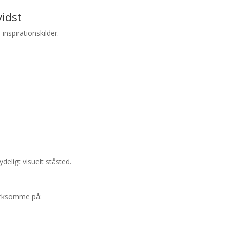
idst
inspirationskilder.
deligt visuelt ståsted.
mærksomme på: