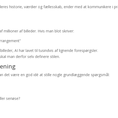
r deres historie, værdier og fællesskab, ender med at kommunikere i p
 millioner af billeder. Hvis man blot skriver:
t arrangement”
illeder, AI har lavet til tusindvis af lignende forespørgsler.
kal man derfor selv definere stilen.
rening
an det være en god idé at stille nogle grundlæggende spørgsmål:
ller seriøse?