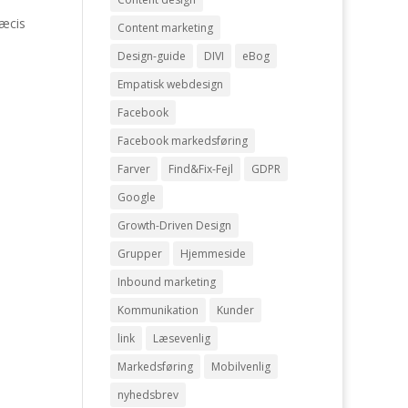
ræcis
Content marketing
Design-guide
DIVI
eBog
Empatisk webdesign
Facebook
Facebook markedsføring
Farver
Find&Fix-Fejl
GDPR
Google
Growth-Driven Design
Grupper
Hjemmeside
Inbound marketing
Kommunikation
Kunder
link
Læsevenlig
Markedsføring
Mobilvenlig
nyhedsbrev