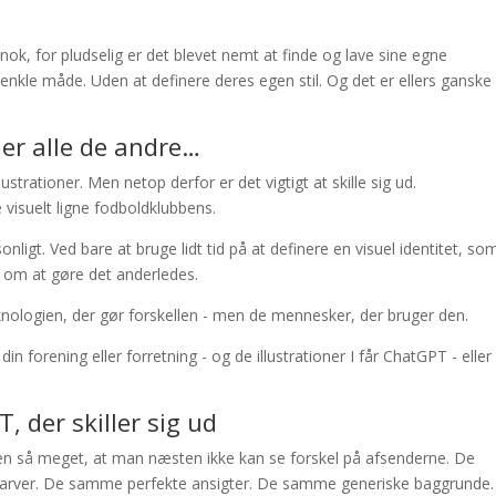
nok, for pludselig er det blevet nemt at finde og lave sine egne
r enkle måde. Uden at definere deres egen stil. Og det er ellers ganske
gner alle de andre…
strationer. Men netop derfor er det vigtigt at skille sig ud.
visuelt ligne fodboldklubbens.
ligt. Ved bare at bruge lidt tid på at definere en visuel identitet, so
I om at gøre det anderledes.
 teknologien, der gør forskellen - men de mennesker, der bruger den.
il din forening eller forretning - og de illustrationer I får ChatGPT - eller
, der skiller sig ud
den så meget, at man næsten ikke kan se forskel på afsenderne. De
rver. De samme perfekte ansigter. De samme generiske baggrunde.