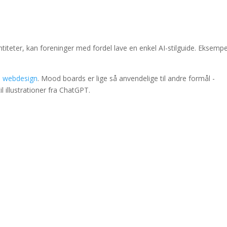
.
iteter, kan foreninger med fordel lave en enkel AI-stilguide. Eksempe
il webdesign
. Mood boards er lige så anvendelige til andre formål -
til illustrationer fra ChatGPT.