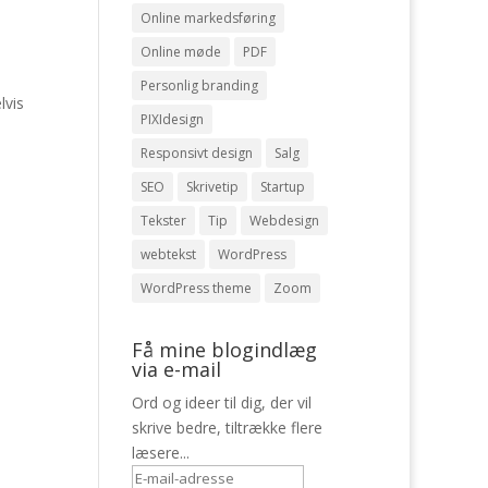
Online markedsføring
Online møde
PDF
Personlig branding
lvis
PIXIdesign
Responsivt design
Salg
SEO
Skrivetip
Startup
Tekster
Tip
Webdesign
webtekst
WordPress
WordPress theme
Zoom
Få mine blogindlæg
via e-mail
Ord og ideer til dig, der vil
skrive bedre, tiltrække flere
læsere...
E-