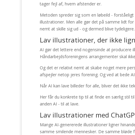
tager fejl af, hvem afstender er.
Metoden spreder sig som en løbeild - forståeligt 
illustrationer. Men alle gør det på samme lidt fo
nemt at skille sig ud - og dermed blive tydeligere.
Lav illustrationer, der ikke li
AI gør det lettere end nogensinde at producere illu
Håndarbejdsforeningens arrangementer skal ikke 
Og det er relativt nemt at skabe noget mere person
afspejler netop jeres forening. Og ved at bede A
Når AI kan lave billeder for alle, bliver det ikke
Her får du konkrete tip til at finde en særlig stil t
anden AI - til at lave.
Lav illustrationer med ChatGPT
Mange AI-genererede illustrationer ligner hinan
samme smilende mennesker. De samme bløde fa