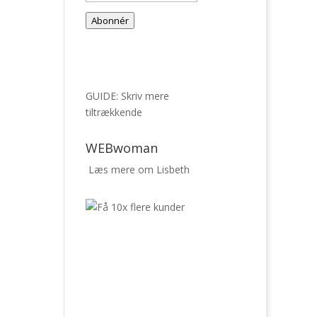
mail-
Abonnér
adresse
GUIDE: Skriv mere
tiltrækkende
WEBwoman
Læs mere om Lisbeth