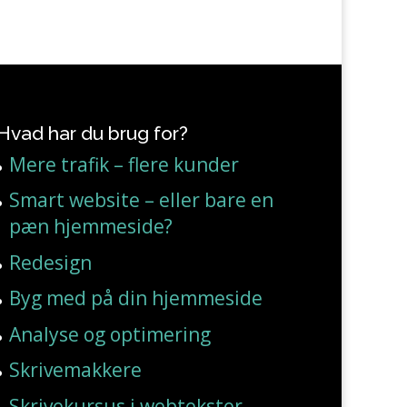
Hvad har du brug for?
Mere trafik – flere kunder
Smart website – eller bare en
pæn hjemmeside?
Redesign
Byg med på din hjemmeside
Analyse og optimering
Skrivemakkere
Skrivekursus i webtekster