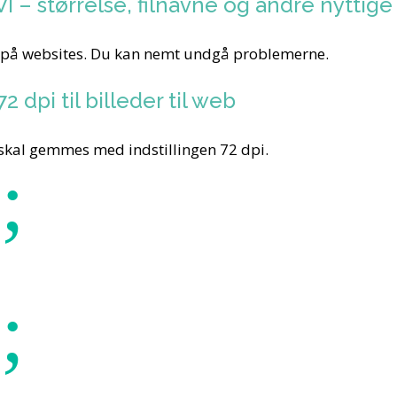
I – størrelse, filnavne og andre nyttige 
ejl på websites. Du kan nemt undgå problemerne.
2 dpi til billeder til web
st skal gemmes med indstillingen 72 dpi.
;
;