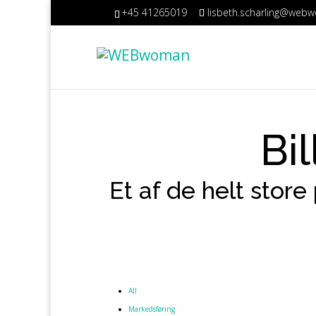
+45 41265019
lisbeth.scharling@web
Bil
Et af de helt stor
All
Markedsføring