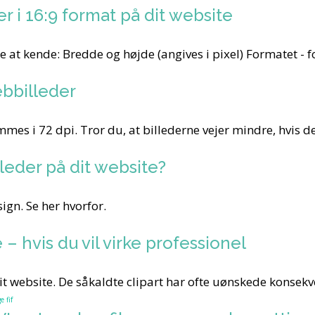
r i 16:9 format på dit website
tige at kende: Bredde og højde (angives i pixel) Formatet -
ebbilleder
mmes i 72 dpi. Tror du, at billederne vejer mindre, hvis de
lleder på dit website?
ign. Se her hvorfor.
 – hvis du vil virke professionel
 website. De såkaldte clipart har ofte uønskede konsekv