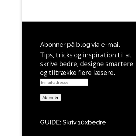
Abonner på blog via e-mail
Tips, tricks og inspiration til at
skrive bedre, designe smartere
og tiltrække flere læsere.
E-
mail-
adresse
Abonnér
GUIDE: Skriv 10xbedre