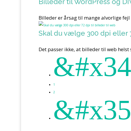
Billeder til WordPress og DIV
Billeder er årsag til mange alvorlige f
Skal du vælge 300 dpi eller 7
Det passer ikke, at billeder til web hel
&#x34
1
2
&#x35