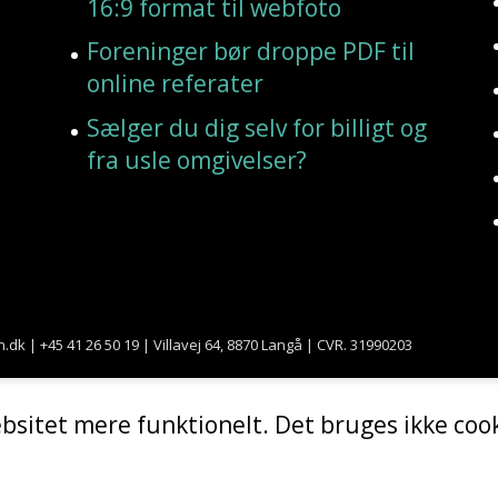
16:9 format til webfoto
Foreninger bør droppe PDF til
online referater
Sælger du dig selv for billigt og
fra usle omgivelser?
+45 41 26 50 19 | Villavej 64, 8870 Langå | CVR. 31990203
bsitet mere funktionelt. Det bruges ikke cook