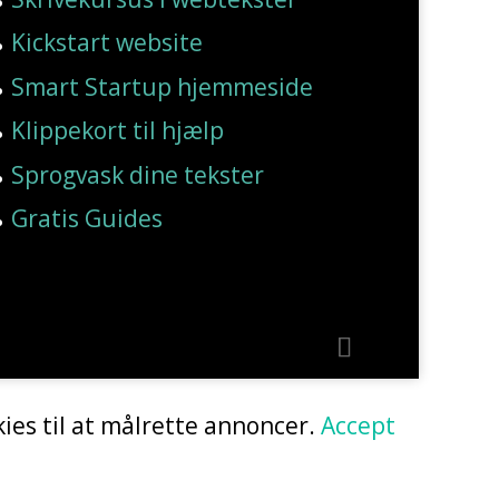
Kickstart website
Smart Startup hjemmeside
Klippekort til hjælp
Sprogvask dine tekster
Gratis Guides
ies til at målrette annoncer.
Accept