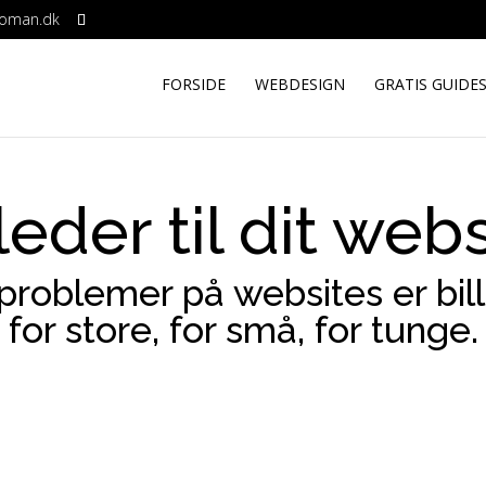
woman.dk
FORSIDE
WEBDESIGN
GRATIS GUIDE
leder til dit web
e problemer på websites er bil
for store, for små, for tunge.