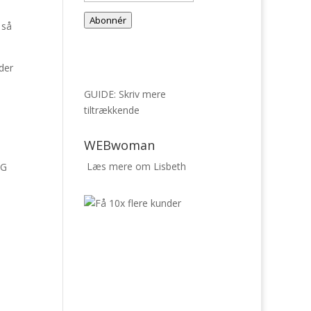
mail-
Abonnér
adresse
 så
der
GUIDE: Skriv mere
tiltrækkende
WEBwoman
Læs mere om Lisbeth
NG