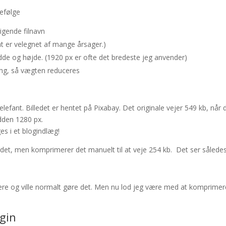
kefølge
sigende filnavn
at er velegnet af mange årsager.)
edde og højde. (1920 px er ofte det bredeste jeg anvender)
g, så vægten reduceres
elefant. Billedet er hentet på Pixabay. Det originale vejer 549 kb, når 
edden 1280 px.
ges i et blogindlæg!
et, men komprimerer det manuelt til at veje 254 kb. Det ser således
re og ville normalt gøre det. Men nu lod jeg være med at komprimer
gin