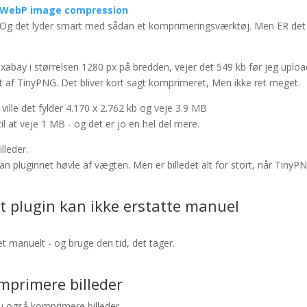
& WebP image compression
s. Og det lyder smart med sådan et komprimeringsværktøj. Men ER det
Pixabay i størrelsen 1280 px på bredden, vejer det 549 kb før jeg uploa
t af TinyPNG. Det bliver kort sagt komprimeret, Men ikke ret meget.
ville det fylder 4.170 x 2.762 kb og veje 3.9 MB
 at veje 1 MB - og det er jo en hel del mere.
lleder.
 pluginnet høvle af vægten. Men er billedet alt for stort, når TinyP
et plugin kan ikke erstatte manuel
 manuelt - og bruge den tid, det tager.
primere billeder
u også komprimere billeder.