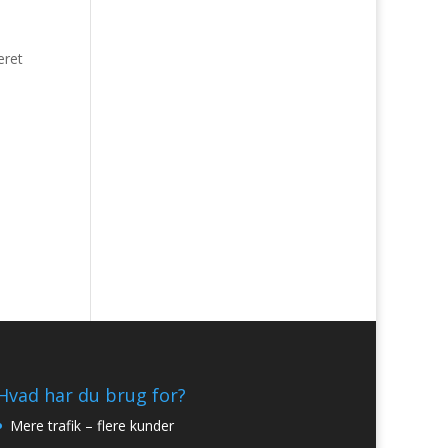
eret
Hvad har du brug for?
Mere trafik – flere kunder