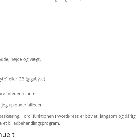
redde, højde og vægt,
te) eller GB (gigabyte)
re billeder mindre.
jeg uploader billeder.
edbeskæring. Fordi funktionen i WordPress er bøvlet, langsom og dårlig.
e et billedbehandlingsprogram.
nuelt