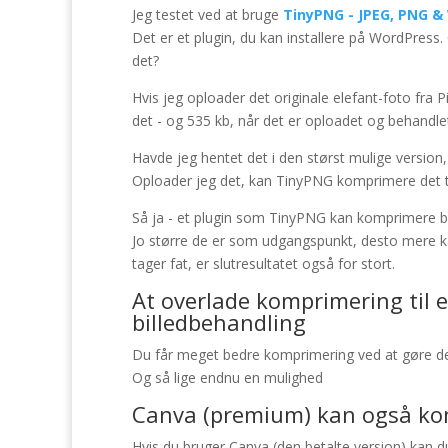
Jeg testet ved at bruge
TinyPNG - JPEG, PNG 
Det er et plugin, du kan installere på WordPres
det?
Hvis jeg oploader det originale elefant-foto fra 
det - og 535 kb, når det er oploadet og behandle
Havde jeg hentet det i den størst mulige version, 
Oploader jeg det, kan TinyPNG komprimere det til
Så ja - et plugin som TinyPNG kan komprimere bi
Jo større de er som udgangspunkt, desto mere kan
tager fat, er slutresultatet også for stort.
At overlade komprimering til 
billedbehandling
Du får meget bedre komprimering ved at gøre det
Og så lige endnu en mulighed
Canva (premium) kan også kom
Hvis du bruger Canva (den betalte version) kan d