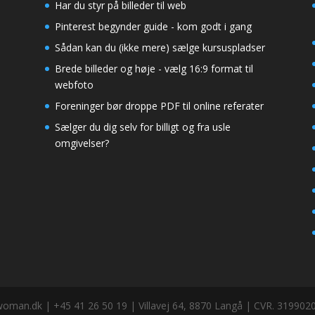
Har du styr på billeder til web
Pinterest begynder guide - kom godt i gang
Sådan kan du (ikke mere) sælge kursuspladser
Brede billeder og høje - vælg 16:9 format til
webfoto
Foreninger bør droppe PDF til online referater
Sælger du dig selv for billigt og fra usle
omgivelser?
dk | +45 41 26 50 19 | Villavej 64, 8870 Langå | CVR. 319902