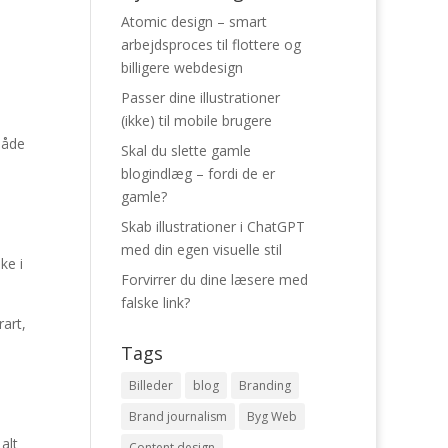
Atomic design – smart
arbejdsproces til flottere og
billigere webdesign
Passer dine illustrationer
(ikke) til mobile brugere
både
Skal du slette gamle
blogindlæg – fordi de er
gamle?
Skab illustrationer i ChatGPT
med din egen visuelle stil
ke i
Forvirrer du dine læsere med
falske link?
rart,
Tags
Billeder
blog
Branding
Brand journalism
Byg Web
alt
Content design