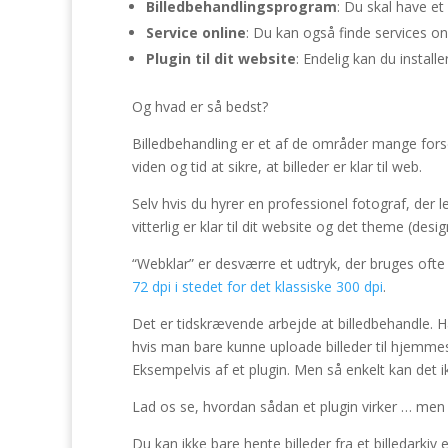
Billedbehandlingsprogram
: Du skal have et
Service online
: Du kan også finde services o
Plugin til dit website
: Endelig kan du install
Og hvad er så bedst?
Billedbehandling er et af de områder mange for
viden og tid at sikre, at billeder er klar til web.
Selv hvis du hyrer en professionel fotograf, der le
vitterlig er klar til dit website og det theme (des
“Webklar” er desværre et udtryk, der bruges ofte 
72 dpi i stedet for det klassiske 300 dpi
.
Det er tidskrævende arbejde at billedbehandle. Ha
hvis man bare kunne uploade billeder til hjemmes
Eksempelvis af et plugin. Men så enkelt kan det i
Lad os se, hvordan sådan et plugin virker … men 
Du kan ikke bare hente billeder fra et billedarkiv