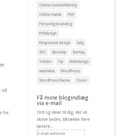
Online markedsføring
Online møde
PDF
Personlig branding
PIXIdesign
Responsivt design
Salg
SEO
Skrivetip
Startup
Tekster
Tip
Webdesign
det
webtekst
WordPress
WordPress theme
Zoom
 ud:
Få mine blogindlæg
via e-mail
Ord og ideer til dig, der vil
e for
skrive bedre, tiltrække flere
læsere...
E-