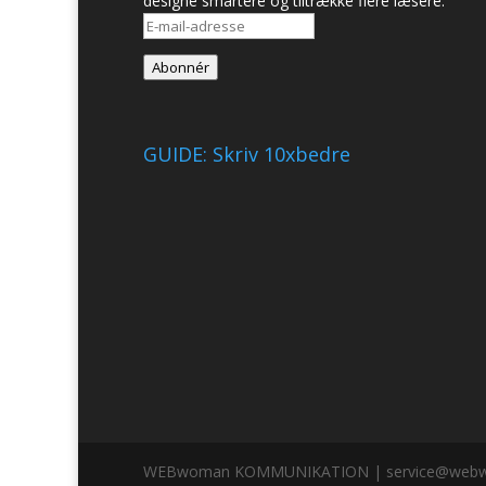
designe smartere og tiltrække flere læsere.
E-
mail-
Abonnér
adresse
GUIDE: Skriv 10xbedre
WEBwoman KOMMUNIKATION | service@webwoman.