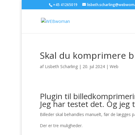
+45 41265019
lisbeth.scharling@webwom
Skal du komprimere bi
af
Lisbeth Scharling
|
20. jul 2024
|
Web
Plugin til billedkomprimeri
Jeg har testet det. Og jeg t
Billeder skal behandles manuelt, før de lægges på 
Der er tre muligheder.