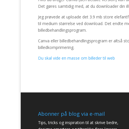
Det gøres samtidig med, at du downloader din ill
Jeg prøvede at uploade det 3.9 mb store elefant
til medium størrelse ved download. Det endte m
billedbehandlingsprogram.
Canva eller billedbehandlingsprogram er altså st
billedkomprimering.
Du skal vide en masse om billeder til web
Abonner på blog via e-mail
Tips, tricks og inspiration til at skrive bedre,