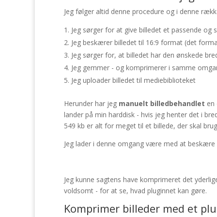
Jeg følger altid denne procedure og i denne ræk
Jeg sørger for at give billedet et passende og 
Jeg beskærer billedet til 16:9 format (det form
Jeg sørger for, at billedet har den ønskede br
Jeg gemmer - og komprimerer i samme omgan
Jeg uploader billedet til mediebiblioteket
Herunder har jeg
manuelt billedbehandlet
en 
lander på min harddisk - hvis jeg henter det i br
549 kb er alt for meget til et billede, der skal bru
Jeg lader i denne omgang være med at beskære d
Jeg kunne sagtens have komprimeret det yderlige
voldsomt - for at se, hvad pluginnet kan gøre.
Komprimer billeder med et plu