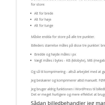
for store:
Alt for brede
Alt for høje
Alt for tunge
Måske endda for store på alle tre punkter.
Billeders størrelse måles på disse tre punkter: b
Bredde og højde måles i px
Vægt måles i bytes - KB (kilobyte), MB (megaby
Og så til komprimering - altså arbejdet med at gø
Jeg beskærer og komprimerer altid manuelt. FØR 
Jeg bruger aldrig funktionen i WordPress til bill
Det er meget hurtigere og mere effektivt at brug
Sådan billedbehandler jeg ma