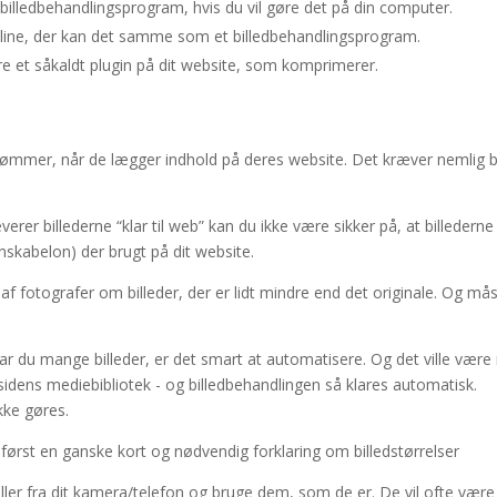
 billedbehandlingsprogram, hvis du vil gøre det på din computer.
nline, der kan det samme som et billedbehandlingsprogram.
ere et såkaldt plugin på dit website, som komprimerer.
sømmer, når de lægger indhold på deres website. Det kræver nemlig 
verer billederne “klar til web” kan du ikke være sikker på, at billederne
ignskabelon) der brugt på dit website.
af fotografer om billeder, der er lidt mindre end det originale. Og mås
r du mange billeder, er det smart at automatisere. Og det ville være 
idens mediebibliotek - og billedbehandlingen så klares automatisk.
kke gøres.
først en ganske kort og nødvendig forklaring om billedstørrelser
 eller fra dit kamera/telefon og bruge dem, som de er. De vil ofte være 