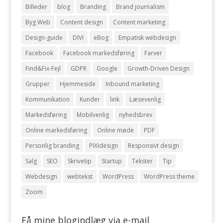
Billeder
blog
Branding
Brand journalism
Byg Web
Content design
Content marketing
Design-guide
DIVI
eBog
Empatisk webdesign
Facebook
Facebook markedsføring
Farver
Find&Fix-Fejl
GDPR
Google
Growth-Driven Design
Grupper
Hjemmeside
Inbound marketing
Kommunikation
Kunder
link
Læsevenlig
Markedsføring
Mobilvenlig
nyhedsbrev
Online markedsføring
Online møde
PDF
Personlig branding
PIXIdesign
Responsivt design
Salg
SEO
Skrivetip
Startup
Tekster
Tip
Webdesign
webtekst
WordPress
WordPress theme
Zoom
Få mine blogindlæg via e-mail