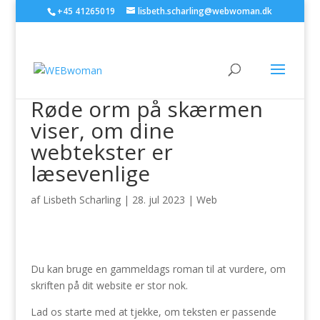
+45 41265019
lisbeth.scharling@webwoman.dk
Røde orm på skærmen
viser, om dine
webtekster er
læsevenlige
af
Lisbeth Scharling
|
28. jul 2023
|
Web
Du kan bruge en gammeldags roman til at vurdere, om
skriften på dit website er stor nok.
Lad os starte med at tjekke, om teksten er passende