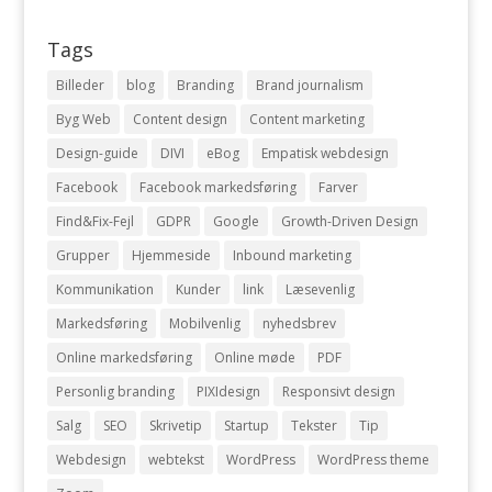
Tags
Billeder
blog
Branding
Brand journalism
Byg Web
Content design
Content marketing
Design-guide
DIVI
eBog
Empatisk webdesign
Facebook
Facebook markedsføring
Farver
Find&Fix-Fejl
GDPR
Google
Growth-Driven Design
Grupper
Hjemmeside
Inbound marketing
Kommunikation
Kunder
link
Læsevenlig
Markedsføring
Mobilvenlig
nyhedsbrev
Online markedsføring
Online møde
PDF
Personlig branding
PIXIdesign
Responsivt design
Salg
SEO
Skrivetip
Startup
Tekster
Tip
Webdesign
webtekst
WordPress
WordPress theme