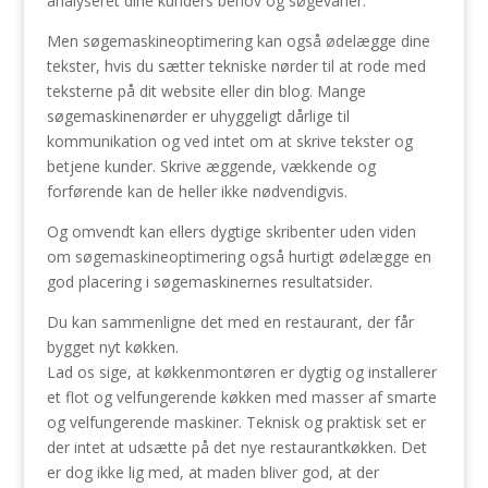
analyseret dine kunders behov og søgevaner.
Men søgemaskineoptimering kan også ødelægge dine
tekster, hvis du sætter tekniske nørder til at rode med
teksterne på dit website eller din blog. Mange
søgemaskinenørder er uhyggeligt dårlige til
kommunikation og ved intet om at skrive tekster og
betjene kunder. Skrive æggende, vækkende og
forførende kan de heller ikke nødvendigvis.
Og omvendt kan ellers dygtige skribenter uden viden
om søgemaskineoptimering også hurtigt ødelægge en
god placering i søgemaskinernes resultatsider.
Du kan sammenligne det med en restaurant, der får
bygget nyt køkken.
Lad os sige, at køkkenmontøren er dygtig og installerer
et flot og velfungerende køkken med masser af smarte
og velfungerende maskiner. Teknisk og praktisk set er
der intet at udsætte på det nye restaurantkøkken. Det
er dog ikke lig med, at maden bliver god, at der