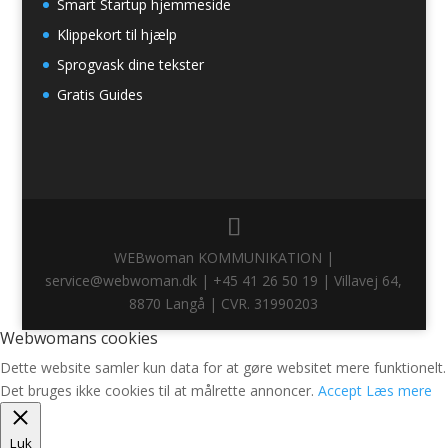
Smart Startup hjemmeside
Klippekort til hjælp
Sprogvask dine tekster
Gratis Guides
WEBwoman KOMMUNIKATION |
service@webwoman.dk | +45 41 26 50 19 | Villavej 64,
8870 Langå | CVR. 31990203
Webwomans cookies
Dette website samler kun data for at gøre websitet mere funktionelt.
Det bruges ikke cookies til at målrette annoncer.
Accept
Læs mere
Luk