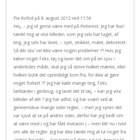
Pia Kofod
på 8. august 2012 ved 11:56
Hej, – jeg vil gerne være med på Pinterest. Jeg har ‘kun’
tænkt mig at vise billeder, som jeg selv har taget, af
ting, jeg selv har lavet, – syet, strikket, malet, dekoreret.
Så dér sku’ vel ikke være nogen problemer ?? Hvis jeg
køber noget f.eks. tøj og laver det om på en sjov /
anderledes måde, skal jeg så skrive hvilket mærke, eller
hvilken butik det oprindeligt kom fra, for ikke at gøre
noget forkert ?? Jeg har købt mange ting, f.eks.
tørklæder i genbrug, og lavet det til tøj, – kan jeg vise
billeder af dét ? Jeg har adhd, og har svært ved at
gennemskue mange sider regler, – men jeg synes det
var sjovt at se på andres sider, derfor har jeg bedt om
at være med ( og har fået invitaion ) – men blir’ nu i tvivl
om alle de regler. Jeg har ikke tænkt mig at ta’ noget fra
andres ‘board’s’, – kun kigge på dem, og evt. henvise til