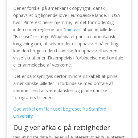
Der er forskel på amerikansk copyright, dansk
ophavsret og lignende love i europæiske lande. I USA
hvor Pinterest hører hjemme, er det formodentlig
inden under reglerne om “
fair use
” at pinne billeder.
“Fair use” er ifølge Wikipedia et princip i amerikansk
lovgivning om, at selvom der er ophavsret på en ting,
kan den bruges uden tilladelse fra ophavsrethaveren i
visse situationer. Eksempelvis i forbindelse med omtale
eller anmeldelse af værkerne.
Det er sandsynligvis derfor mindre risikabelt at pinne
amerikanske billeder - i forbindelse med omtale af
samme - end at være dansker og pinne danske
fotografers billeder.
God artikel om “fair use” begrebet fra Stanford
University
Du giver afkald på rettigheder
Ved at poste dine billeder på Pinterest giver du Pinterest