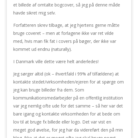
et billede af omtalte bogcover, så jeg på denne måde
havde sikret mig selv.
Forfatteren skrev tilbage, at jeg hjertens gerne måtte
bruge coveret – men at forlagene ikke var ret vilde
med, hvis man fik fat i covers på bøger, der ikke var
kommet ud endnu (naturally).
I Danmark ville dette være helt anderledes!
Jeg sørger altid (ok – ihvertfald i 99% af tilfældene) at
kontakte stedet/virksomheden/ejeren for at spørge om
jeg kan bruge billeder fra dem. Som
kommunikationsmedarbejder på en offentlig institution
var jeg nemlig ofte ude for det samme – så her var det
bare igang og kontakte virksomheden for at bede om
lov til at bruge fx billede eller logo. Det var vist en
meget god øvelse, for jeg har da videreført den på min
blog. Ikke at det er meget ofte jeg skal bruge noget,