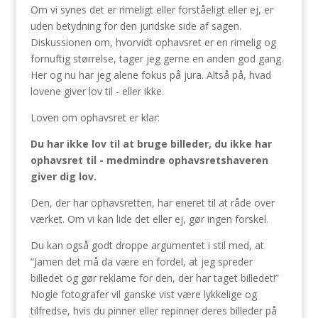
Om vi synes det er rimeligt eller forståeligt eller ej, er
uden betydning for den juridske side af sagen.
Diskussionen om, hvorvidt ophavsret er en rimelig og
fornuftig størrelse, tager jeg gerne en anden god gang.
Her og nu har jeg alene fokus på jura. Altså på, hvad
lovene giver lov til - eller ikke.
Loven om ophavsret er klar:
Du har ikke lov til at bruge billeder, du ikke har
ophavsret til - medmindre ophavsretshaveren
giver dig lov.
Den, der har ophavsretten, har eneret til at råde over
værket. Om vi kan lide det eller ej, gør ingen forskel.
Du kan også godt droppe argumentet i stil med, at
“Jamen det må da være en fordel, at jeg spreder
billedet og gør reklame for den, der har taget billedet!”
Nogle fotografer vil ganske vist være lykkelige og
tilfredse, hvis du pinner eller repinner deres billeder på