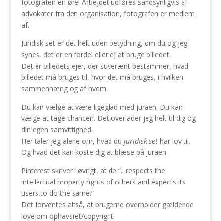
fotografen en øre. Arbejdet udføres sandsynligvis af
advokater fra den organisation, fotografen er medlem
af.
Juridisk set er det helt uden betydning, om du og jeg
synes, det er en fordel eller ej at bruge billedet.
Det er billedets ejer, der suverænt bestemmer, hvad
billedet må bruges til, hvor det må bruges, i hvilken
sammenhæng og af hvem.
Du kan vælge at være ligeglad med juraen. Du kan
vælge at tage chancen. Det overlader jeg helt til dig og
din egen samvittighed.
Her taler jeg alene om, hvad du
juridisk set
har lov til.
Og hvad det kan koste dig at blæse på juraen.
Pinterest skriver i øvrigt, at de “.. respects the
intellectual property rights of others and expects its
users to do the same.”
Det forventes altså, at brugerne overholder gældende
love om ophavsret/copyright.