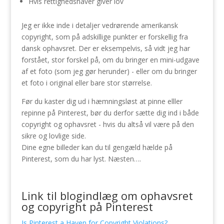
Hvis rettighedshaver giver lov
Jeg er ikke inde i detaljer vedrørende amerikansk
copyright, som på adskillige punkter er forskellig fra
dansk ophavsret. Der er eksempelvis, så vidt jeg har
forstået, stor forskel på, om du bringer en mini-udgave
af et foto (som jeg gør herunder) - eller om du bringer
et foto i original eller bare stor størrelse.
Før du kaster dig ud i hæmningsløst at pinne elller
repinne på Pinterest, bør du derfor sætte dig ind i både
copyright og ophavsret - hvis du altså vil være på den
sikre og lovlige side.
Dine egne billeder kan du til gengæld hælde på
Pinterest, som du har lyst. Næsten….
Link til blogindlæg om ophavsret
og copyright på Pinterest
Is Pinterest a Haven for Copyright Violations?