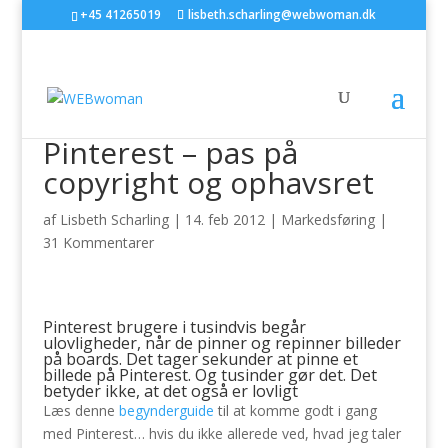
+45 41265019
lisbeth.scharling@webwoman.dk
Pinterest – pas på
copyright og ophavsret
af
Lisbeth Scharling
|
14. feb 2012
|
Markedsføring
|
31 Kommentarer
Pinterest brugere i tusindvis begår
ulovligheder, når de pinner og repinner billeder
på boards. Det tager sekunder at pinne et
billede på Pinterest. Og tusinder gør det. Det
betyder ikke, at det også er lovligt
Læs denne
begynderguide
til at komme godt i gang
med Pinterest… hvis du ikke allerede ved, hvad jeg taler