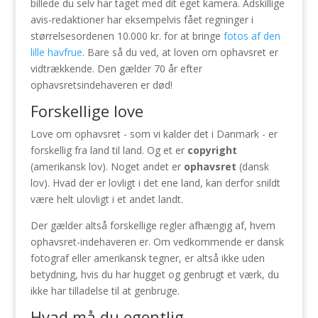
billede du selv har taget med dit eget kamera. Adskillige
avis-redaktioner har eksempelvis fået regninger i
størrelsesordenen 10.000 kr. for at bringe
fotos af den
lille havfrue
. Bare så du ved, at loven om ophavsret er
vidtrækkende. Den gælder 70 år efter
ophavsretsindehaveren er død!
Forskellige love
Love om ophavsret - som vi kalder det i Danmark - er
forskellig fra land til land. Og et er
copyright
(amerikansk lov). Noget andet er
ophavsret
(dansk
lov). Hvad der er lovligt i det ene land, kan derfor snildt
være helt ulovligt i et andet landt.
Der gælder altså forskellige regler afhængig af, hvem
ophavsret-indehaveren er. Om vedkommende er dansk
fotograf eller amerikansk tegner, er altså ikke uden
betydning, hvis du har hugget og genbrugt et værk, du
ikke har tilladelse til at genbruge.
Hvad må du egentlig